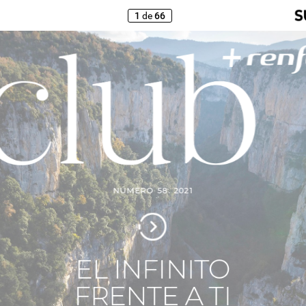
1
de
66
NÚMERO
58.
2021
EL
INFINITO
FRENTE
A
TI