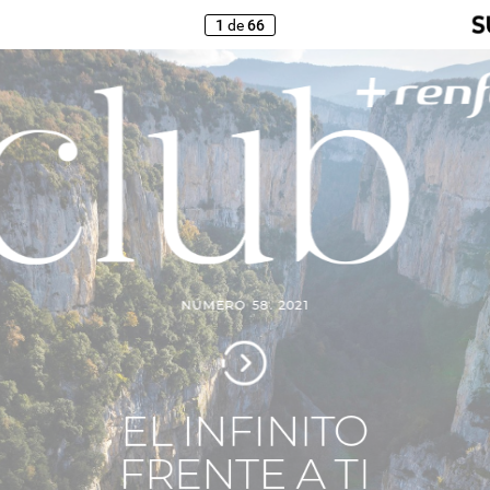
1
de
66
NÚMERO
58.
2021
EL
INFINITO
FRENTE
A
TI